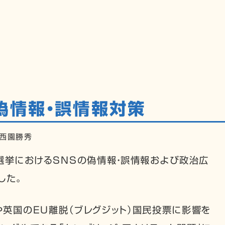
フィール
政策ビジョン
活動報告
よくある質問
国会質問
メディア掲載情報
偽情報・誤情報対策
西園勝秀
選挙におけるSNSの偽情報・誤情報および政治広
した。
や英国のEU離脱（ブレグジット）国民投票に影響を