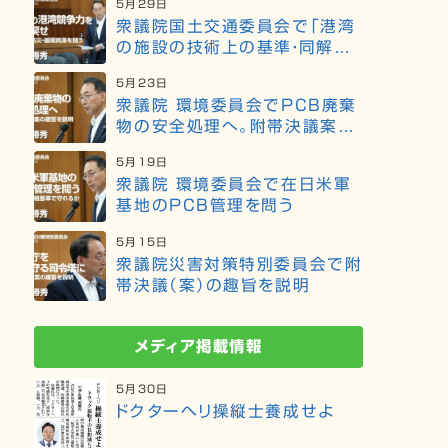
5月29日
衆議院国土交通委員会で「港湾
の施設の技術上の基準・同解説」
の改訂等について質問
5月23日
衆議院 環境委員会でPCB廃棄
物の安全処理へ。附帯決議案の
趣旨を説明
5月19日
衆議院 環境委員会で在日米軍
基地のPCB管理を問う
5月15日
衆議院災害対策特別委員会で附
帯決議（案）の趣旨を説明
メディア掲載情報
5月30日
ドクターヘリ操縦士養成せよ