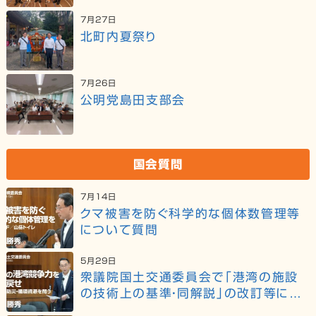
7月27日
北町内夏祭り
7月26日
公明党島田支部会
国会質問
7月14日
クマ被害を防ぐ科学的な個体数管理等
について質問
5月29日
衆議院国土交通委員会で「港湾の施設
の技術上の基準・同解説」の改訂等につ
いて質問