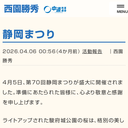
MEN
プロフィール
静岡まつり
政策ビジョン
2026.04.06 00:56（4か月前）
活動報告
｜西園
活動報告
勝秀
- 国会質問
4月5日、第70回静岡まつりが盛大に開催されま
- メディア掲載情報
した。準備にあたられた皆様に、心より敬意と感謝
を申し上げます。
よくある質問
ご意見・ご要望
ライトアップされた駿府城公園の桜は、格別の美し