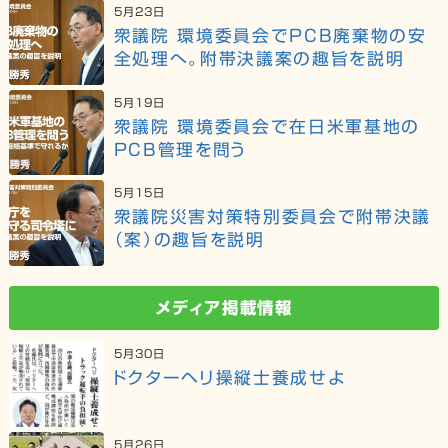
5月23日
衆議院 環境委員会でPCB廃棄物の安
全処理へ。附帯決議案の趣旨を説明
5月19日
衆議院 環境委員会で在日米軍基地の
PCB管理を問う
5月15日
衆議院災害対策特別委員会で附帯決議
（案）の趣旨を説明
メディア掲載情報
5月30日
ドクターヘリ操縦士養成せよ
5月26日