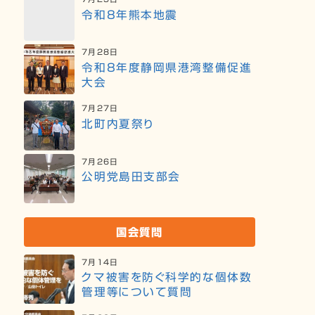
令和8年熊本地震
7月28日
令和8年度静岡県港湾整備促進
大会
7月27日
北町内夏祭り
7月26日
公明党島田支部会
国会質問
7月14日
クマ被害を防ぐ科学的な個体数
管理等について質問