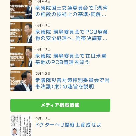
5月29日
衆議院国土交通委員会で「港湾
の施設の技術上の基準・同解説」
の改訂等について質問
5月23日
衆議院 環境委員会でPCB廃棄
物の安全処理へ。附帯決議案の
趣旨を説明
5月19日
衆議院 環境委員会で在日米軍
基地のPCB管理を問う
5月15日
衆議院災害対策特別委員会で附
帯決議（案）の趣旨を説明
メディア掲載情報
5月30日
ドクターヘリ操縦士養成せよ