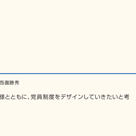
フィール
政策ビジョン
活動報告
よくある質問
国会質問
メディア掲載情報
西園勝秀
様とともに、党員制度をデザインしていきたいと考